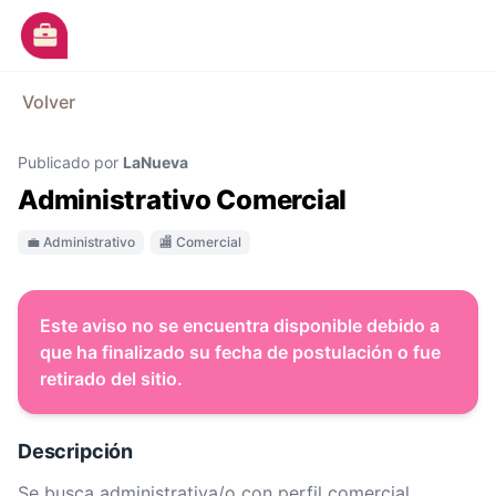
Ir al contenido principal
M
Volver
Avisos
Publicado por
LaNueva
Categorías
Administrativo Comercial
Empresas
💼 Administrativo
🏬 Comercial
Blog
Dejá tu CV
Este aviso no se encuentra disponible debido a
que ha finalizado su fecha de postulación o fue
retirado del sitio.
Descripción
Se busca administrativa/o con perfil comercial,