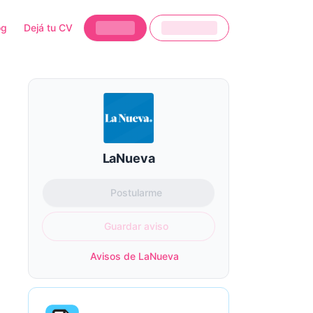
og
Dejá tu CV
LaNueva
Postularme
Guardar aviso
Avisos de LaNueva