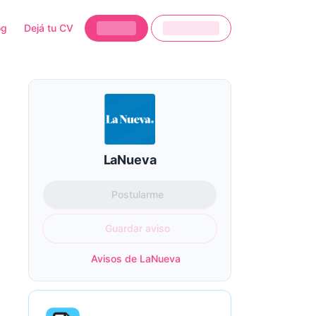
og
Dejá tu CV
LaNueva
Postularme
Guardar aviso
Avisos de LaNueva