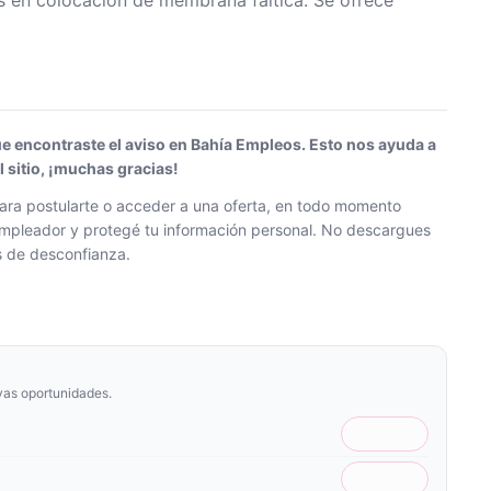
s en colocacion de membrana faltica. Se ofrece
ue encontraste el aviso en Bahía Empleos. Esto nos ayuda a
sitio, ¡muchas gracias!
ra postularte o acceder a una oferta, en todo momento
l empleador y protegé tu información personal. No descargues
os de desconfianza.
vas oportunidades.