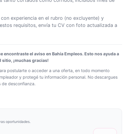
os tanto cortados como corridos, incluidos fines de
on experiencia en el rubro (no excluyente) y
stos requisitos, envía tu CV con foto actualizada a
ue encontraste el aviso en Bahía Empleos. Esto nos ayuda a
sitio, ¡muchas gracias!
ra postularte o acceder a una oferta, en todo momento
l empleador y protegé tu información personal. No descargues
os de desconfianza.
vas oportunidades.