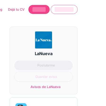
og
Dejá tu CV
LaNueva
Postularme
Guardar aviso
Avisos de LaNueva