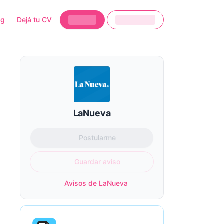
og
Dejá tu CV
LaNueva
Postularme
Guardar aviso
Avisos de LaNueva