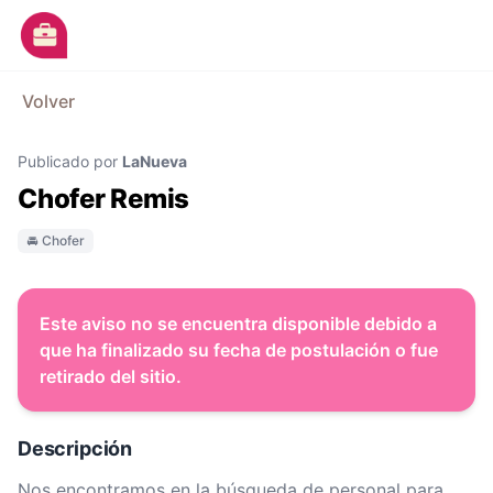
Ir al contenido principal
M
Volver
Avisos
Publicado por
LaNueva
Categorías
Chofer Remis
Empresas
🚘 Chofer
Blog
Dejá tu CV
Este aviso no se encuentra disponible debido a
que ha finalizado su fecha de postulación o fue
retirado del sitio.
Descripción
Nos encontramos en la búsqueda de personal para