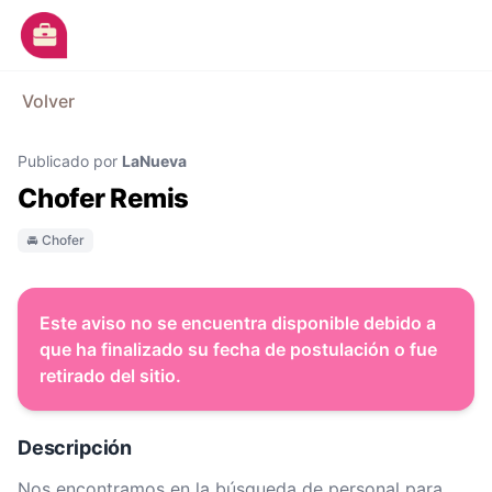
Ir al contenido principal
M
Volver
Avisos
Publicado por
LaNueva
Categorías
Chofer Remis
Empresas
🚘 Chofer
Blog
Dejá tu CV
Este aviso no se encuentra disponible debido a
que ha finalizado su fecha de postulación o fue
retirado del sitio.
Descripción
Nos encontramos en la búsqueda de personal para