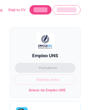
og
Dejá tu CV
Empleo UNS
Postularme
Guardar aviso
Avisos de Empleo UNS