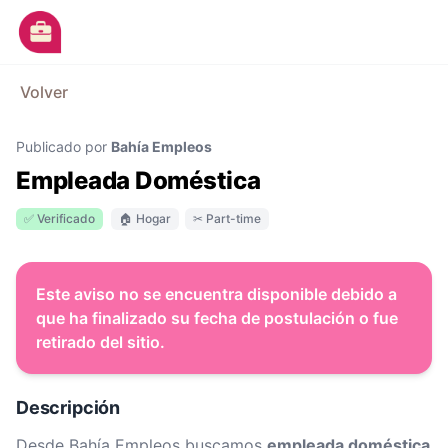
Ir al contenido principal
M
Volver
Avisos
Publicado por
Bahía Empleos
Categorías
Empleada Doméstica
Empresas
✅ Verificado
🏠 Hogar
✂ Part-time
Blog
Dejá tu CV
Este aviso no se encuentra disponible debido a
que ha finalizado su fecha de postulación o fue
retirado del sitio.
Descripción
Desde Bahía Empleos buscamos
empleada doméstica