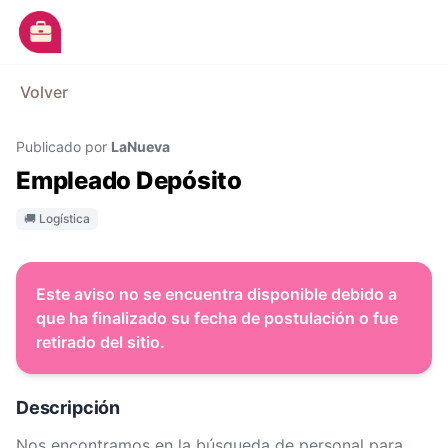
Ir al contenido principal
M
Volver
Avisos
Publicado por
LaNueva
Categorías
Empleado Depósito
Empresas
🚚 Logística
Blog
Dejá tu CV
Este aviso no se encuentra disponible debido a
que ha finalizado su fecha de postulación o fue
retirado del sitio.
Descripción
Nos encontramos en la búsqueda de personal para