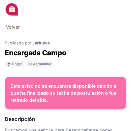
Ir al contenido principal
M
Volver
Avisos
Publicado por
LaNueva
Categorías
Encargada Campo
Empresas
🏠 Hogar
🌻 Agronomía
Blog
Dejá tu CV
Este aviso no se encuentra disponible debido a
que ha finalizado su fecha de postulación o fue
retirado del sitio.
Descripción
Buscamos una señora para desempeñarse como