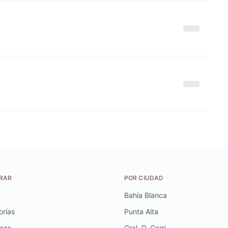
RAR
POR CIUDAD
Bahía Blanca
orías
Punta Alta
sas
Gral. D. Cerri