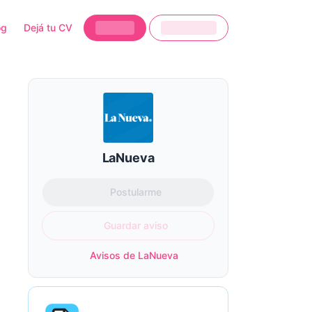
og
Dejá tu CV
LaNueva
Postularme
Guardar aviso
Avisos de LaNueva