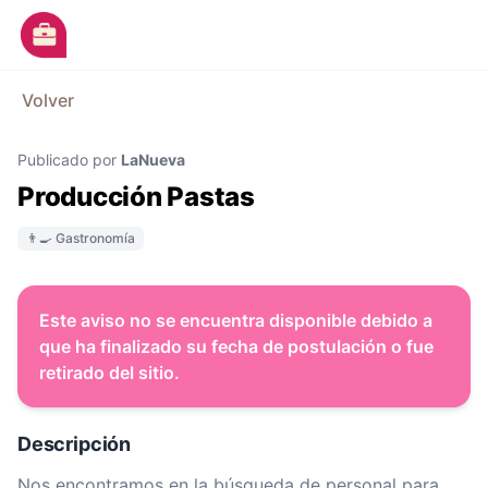
Ir al contenido principal
M
Volver
Avisos
Publicado por
LaNueva
Categorías
Producción Pastas
Empresas
👨‍🍳 Gastronomía
Blog
Dejá tu CV
Este aviso no se encuentra disponible debido a
que ha finalizado su fecha de postulación o fue
retirado del sitio.
Descripción
Nos encontramos en la búsqueda de personal para