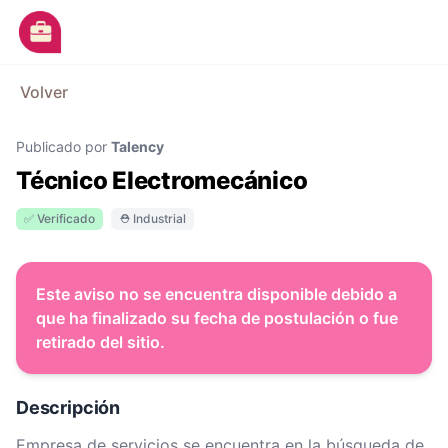
Ir al contenido principal
M
Volver
Avisos
Publicado por
Talency
Categorías
Técnico Electromecánico
Empresas
✅ Verificado
⛑ Industrial
Blog
Dejá tu CV
Este aviso no se encuentra disponible debido a
que ha finalizado su fecha de postulación o fue
retirado del sitio.
Descripción
Empresa de servicios se encuentra en la búsqueda de