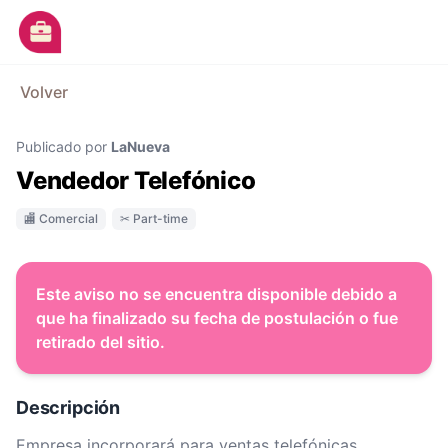
Ir al contenido principal
M
Volver
Avisos
Publicado por
LaNueva
Categorías
Vendedor Telefónico
Empresas
🏬 Comercial
✂ Part-time
Blog
Dejá tu CV
Este aviso no se encuentra disponible debido a
que ha finalizado su fecha de postulación o fue
retirado del sitio.
Descripción
Empresa incorporará para ventas telefónicas,