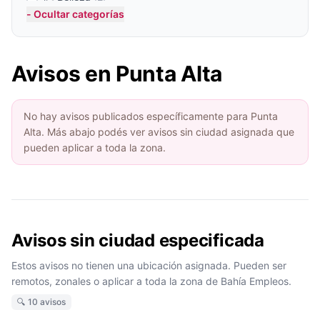
- Ocultar categorías
🖥 Informática
(2)
🔧 Mecánica
(2)
👨‍🍳 Gastronomía
(2)
Avisos en Punta Alta
🌻 Agronomía
(1)
🎤 Comunicación
(1)
No hay avisos publicados específicamente para Punta
🛠 Construcción
(1)
Alta. Más abajo podés ver avisos sin ciudad asignada que
🏠 Hogar
(1)
pueden aplicar a toda la zona.
📕 RR.HH.
(1)
Avisos sin ciudad especificada
Estos avisos no tienen una ubicación asignada. Pueden ser
remotos, zonales o aplicar a toda la zona de Bahía Empleos.
🔍 10 avisos