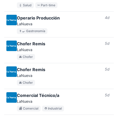
💉 Salud
✂ Part-time
Operario Producción
4d
LaNueva
👨‍🍳 Gastronomía
Chofer Remis
5d
LaNueva
🚘 Chofer
Chofer Remis
5d
LaNueva
🚘 Chofer
Comercial Técnico/a
5d
LaNueva
🏬 Comercial
⛑ Industrial