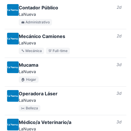
Contador Público
2d
LaNueva
💼 Administrativo
Mecánico Camiones
2d
LaNueva
🔧 Mecánica
💯 Full-time
Mucama
3d
LaNueva
🏠 Hogar
Operadora Láser
3d
LaNueva
✂️ Belleza
Médico/a Veterinario/a
3d
LaNueva