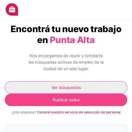
Ir al contenido principal
M
Encontrá tu nuevo trabajo
Avisos
en
Punta Alta
Categorías
Empresas
Nos encargamos de reunir y brindarte
las búsquedas activas de empleo
de la
Blog
ciudad en un solo lugar.
Dejá tu CV
Ver búsquedas
Publicar aviso
¿Sos empresa?
Conocé nuestro servicio de selección de personal