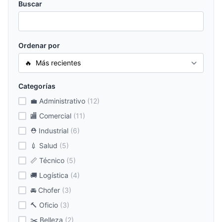
Buscar
Ordenar por
Categorías
💼 Administrativo
(12)
🏬 Comercial
(11)
⛑ Industrial
(6)
💉 Salud
(5)
📏 Técnico
(5)
🚚 Logística
(4)
🚘 Chofer
(3)
🔨 Oficio
(3)
✂️ Belleza
(2)