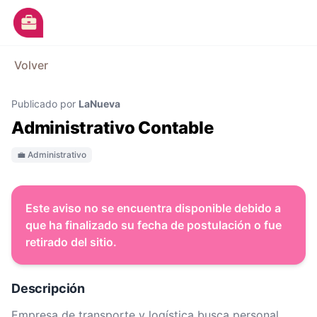
Ir al contenido principal
M
Volver
Avisos
Publicado por
LaNueva
Categorías
Administrativo Contable
Empresas
💼 Administrativo
Blog
Dejá tu CV
Este aviso no se encuentra disponible debido a
que ha finalizado su fecha de postulación o fue
retirado del sitio.
Descripción
Empresa de transporte y logística busca personal