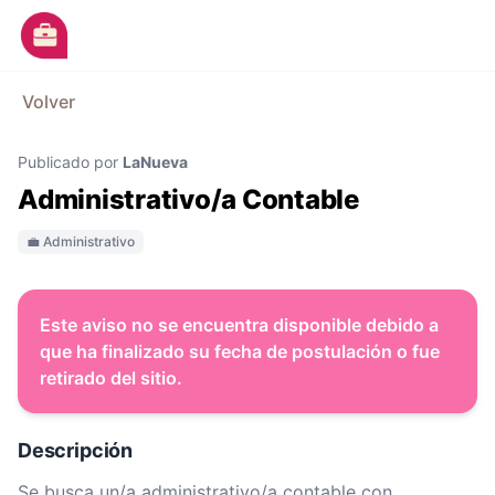
Ir al contenido principal
M
Volver
Avisos
Publicado por
LaNueva
Categorías
Administrativo/a Contable
Empresas
💼 Administrativo
Blog
Dejá tu CV
Este aviso no se encuentra disponible debido a
que ha finalizado su fecha de postulación o fue
retirado del sitio.
Descripción
Se busca un/a administrativo/a contable con