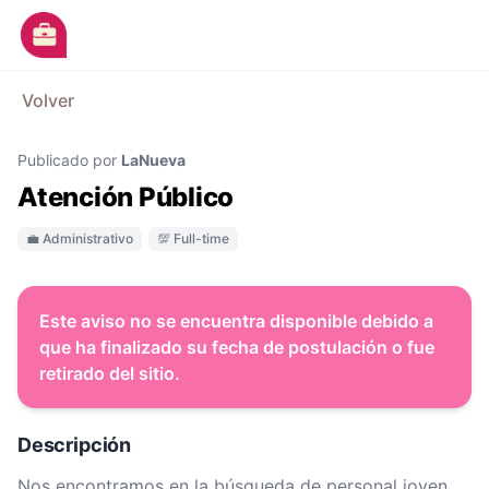
Ir al contenido principal
M
Volver
Avisos
Publicado por
LaNueva
Categorías
Atención Público
Empresas
💼 Administrativo
💯 Full-time
Blog
Dejá tu CV
Este aviso no se encuentra disponible debido a
que ha finalizado su fecha de postulación o fue
retirado del sitio.
Descripción
Nos encontramos en la búsqueda de personal joven