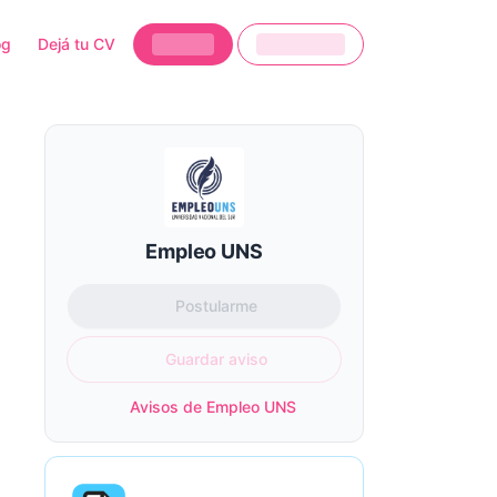
og
Dejá tu CV
Empleo UNS
Postularme
Guardar aviso
Avisos de Empleo UNS