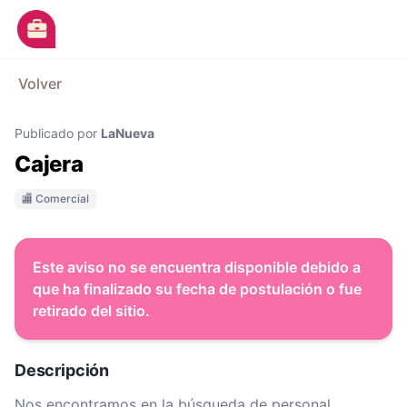
Ir al contenido principal
M
Volver
Avisos
Publicado por
LaNueva
Categorías
Cajera
Empresas
🏬 Comercial
Blog
Dejá tu CV
Este aviso no se encuentra disponible debido a
que ha finalizado su fecha de postulación o fue
retirado del sitio.
Descripción
Nos encontramos en la búsqueda de personal