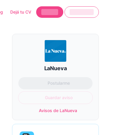
og
Dejá tu CV
LaNueva
Postularme
Guardar aviso
Avisos de LaNueva