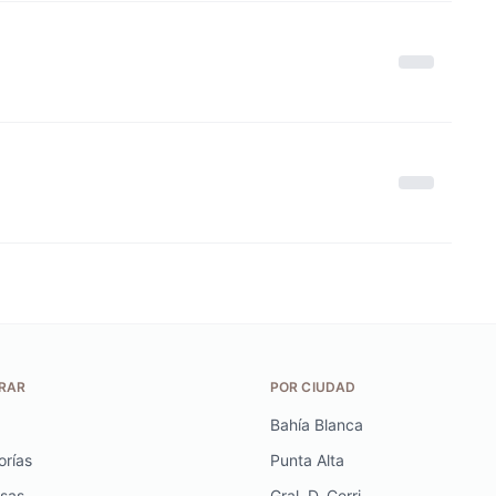
RAR
POR CIUDAD
Bahía Blanca
orías
Punta Alta
sas
Gral. D. Cerri