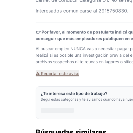
carnet de conducir categoría D1. No se requ
Interesados comunicarse al 2915750830.
👉 Por favor, al momento de postularte indicá q
conseguir que más empleadores publiquen en el 
Al buscar empleo NUNCA vas a necesitar pagar pa
realizá si es posible una investigación previa de
archivos sospechos ni te reunas en lugares o siti
⚠️ Reportar este aviso
¿Te interesa este tipo de trabajo?
Seguí estas categorías y te avisamos cuando haya nue
Búsquedas similares