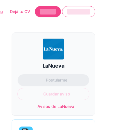
og
Dejá tu CV
LaNueva
Postularme
Guardar aviso
Avisos de LaNueva