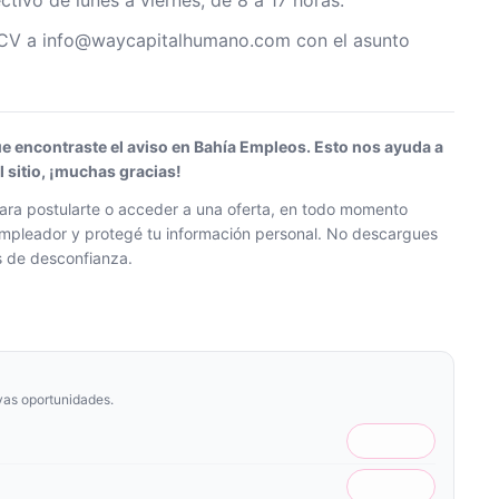
tivo de lunes a viernes, de 8 a 17 horas.
tu CV a info@waycapitalhumano.com con el asunto
ue encontraste el aviso en Bahía Empleos. Esto nos ayuda a
sitio, ¡muchas gracias!
ra postularte o acceder a una oferta, en todo momento
l empleador y protegé tu información personal. No descargues
os de desconfianza.
vas oportunidades.