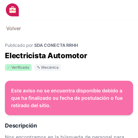
Ir al contenido principal
M
Volver
Avisos
Publicado por
SDA CONECTA RRHH
Categorías
Electricista Automotor
Empresas
✅ Verificado
🔧 Mecánica
Blog
Dejá tu CV
Este aviso no se encuentra disponible debido a
que ha finalizado su fecha de postulación o fue
retirado del sitio.
Descripción
Nos encontramos en la búsqueda de personal para