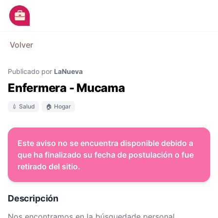
Ir al contenido principal
M
Volver
Avisos
Publicado por
LaNueva
Categorías
Enfermera - Mucama
Empresas
💉 Salud
🏠 Hogar
Blog
Dejá tu CV
Este aviso no se encuentra disponible debido a
que ha finalizado su fecha de postulación o fue
retirado del sitio.
Descripción
Nos encontramos en la búsquedade personal