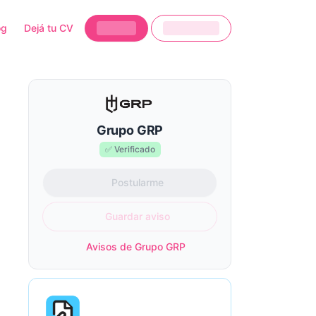
og
Dejá tu CV
Grupo GRP
✅ Verificado
Postularme
Guardar aviso
Avisos de Grupo GRP