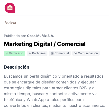
Ir al contenido principal
M
Volver
Avisos
Publicado por
Casa Muñiz S.A.
Categorías
Marketing Digital / Comercial
Empresas
✅ Verificado
✂ Part-time
🏬 Comercial
🎤 Comunicación
Blog
Dejá tu CV
Descripción
Buscamos un perfil dinámico y orientado a resultados
que se encargue de diseñar contenidos y ejecutar
estrategias digitales para atraer clientes B2B, y al
mismo tiempo, buscar y contactar activamente vía
telefónica y WhatsApp a tales perfiles para
convertirlos en clientes, mediante nuestro ecommerce.