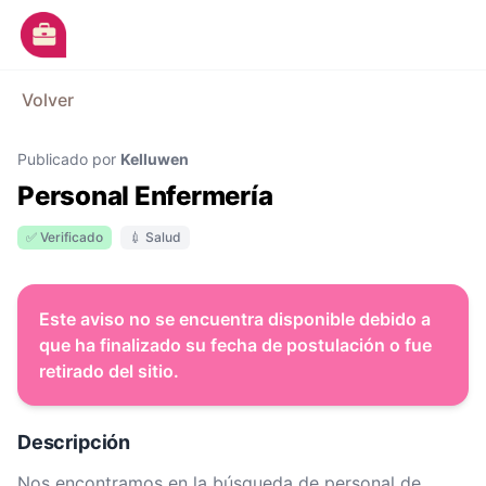
Ir al contenido principal
M
Volver
Avisos
Publicado por
Kelluwen
Categorías
Personal Enfermería
Empresas
✅ Verificado
💉 Salud
Blog
Dejá tu CV
Este aviso no se encuentra disponible debido a
que ha finalizado su fecha de postulación o fue
retirado del sitio.
Descripción
Nos encontramos en la búsqueda de personal de