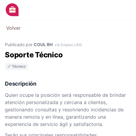
Ir al contenido principal
M
Volver
Avisos
Publicado por
COUL RH
Categorías
vía Empleo UNS
Soporte Técnico
Empresas
📏 Técnico
Blog
Dejá tu CV
Descripción
Quien ocupe la posición será responsable de brindar
atención personalizada y cercana a clientes,
gestionando consultas y resolviendo incidencias de
manera remota y en línea, garantizando una
experiencia de servicio ágil y satisfactoria.
Serán sus principales responsabilidades: