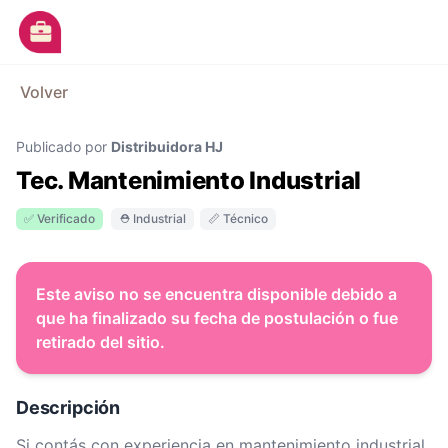
Ir al contenido principal
M
Volver
Avisos
Publicado por
Distribuidora HJ
Categorías
Tec. Mantenimiento Industrial
Empresas
✅ Verificado
⛑ Industrial
📏 Técnico
Blog
Dejá tu CV
Este aviso no se encuentra disponible debido a
que ha finalizado su fecha de postulación o fue
retirado del sitio.
Descripción
Si contás con experiencia en mantenimiento industrial