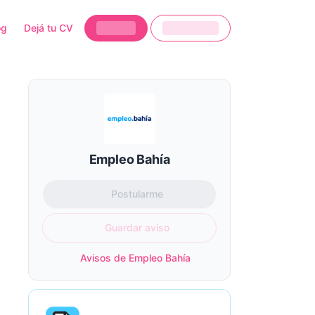
og
Dejá tu CV
Empleo Bahía
Postularme
Guardar aviso
Avisos de Empleo Bahía