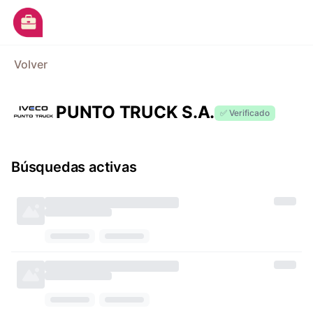
Ir al contenido principal
M
Volver
Avisos
Categorías
PUNTO TRUCK S.A.
✅ Verificado
Empresas
Blog
Búsquedas activas
Dejá tu CV